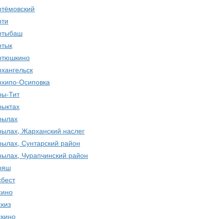
ртёмовский
рти
ртыбаш
ртык
ртюшкино
рхангельск
рхипо-Осиповка
ры-Тит
рыктах
рылах
рылах, Жарханский наслег
рылах, Сунтарский район
рылах, Чурапчинский район
ряш
сбест
сино
скиз
скино