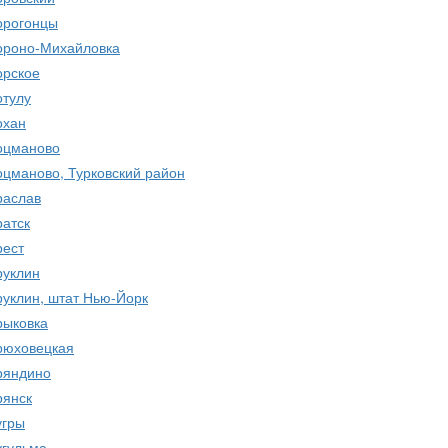
орогонцы
ороно-Михайловка
орское
отулу
охан
оцманово
оцманово, Турковский район
раслав
ратск
рест
руклин
руклин, штат Нью-Йорк
рыковка
рюховецкая
ряндино
рянск
угры
угульма