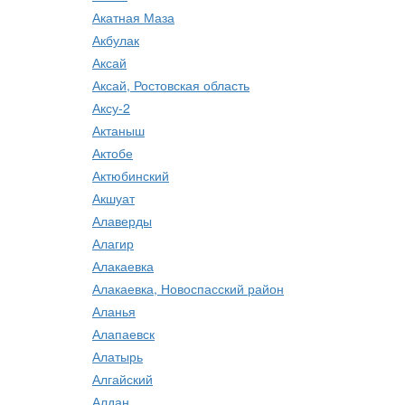
Акатная Маза
Акбулак
Аксай
Аксай, Ростовская область
Аксу-2
Актаныш
Актобе
Актюбинский
Акшуат
Алаверды
Алагир
Алакаевка
Алакаевка, Новоспасский район
Аланья
Алапаевск
Алатырь
Алгайский
Алдан