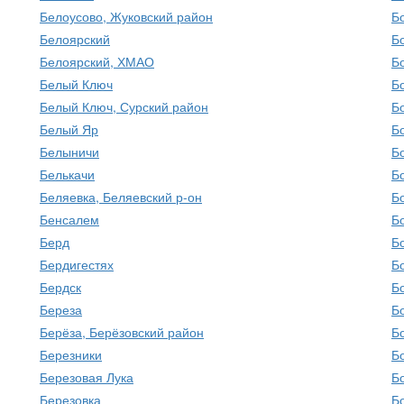
Белоусово, Жуковский район
Б
Белоярский
Б
Белоярский, ХМАО
Б
Белый Ключ
Б
Белый Ключ, Сурский район
Б
Белый Яр
Б
Белыничи
Б
Белькачи
Б
Беляевка, Беляевский р-он
Б
Бенсалем
Б
Берд
Б
Бердигестях
Б
Бердск
Б
Береза
Б
Берёза, Берёзовский район
Б
Березники
Б
Березовая Лука
Б
Березовка
Б