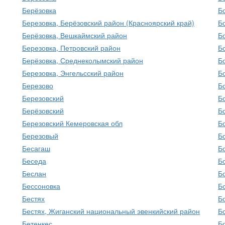
Берёзовка
Б
Березовка, Берёзовский район (Красноярский край)
Б
Берёзовка, Вешкаймский район
Б
Березовка, Петровский район
Б
Берёзовка, Среднеколымский район
Б
Березовка, Энгельсский район
Б
Березово
Б
Березовский
Б
Берёзовский
Б
Березовский Кемеровская обл
Б
Березовый
Б
Бесагаш
Б
Беседа
Б
Беслан
Б
Бессоновка
Б
Бестях
Б
Бестях, Жиганский национальный эвенкийский район
Б
Бетенкес
Б