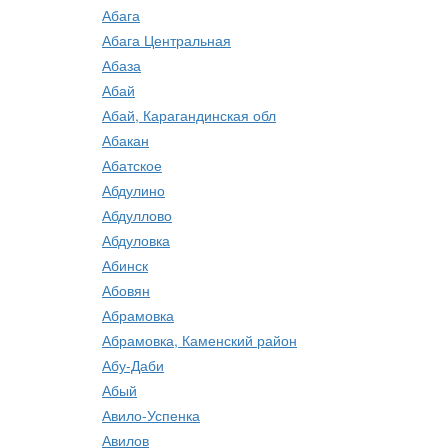
Абага
Абага Центральная
Абаза
Абай
Абай, Карагандинская обл
Абакан
Абатское
Абдулино
Абдуллово
Абдуловка
Абинск
Абовян
Абрамовка
Абрамовка, Каменский район
Абу-Даби
Абый
Авило-Успенка
Авилов