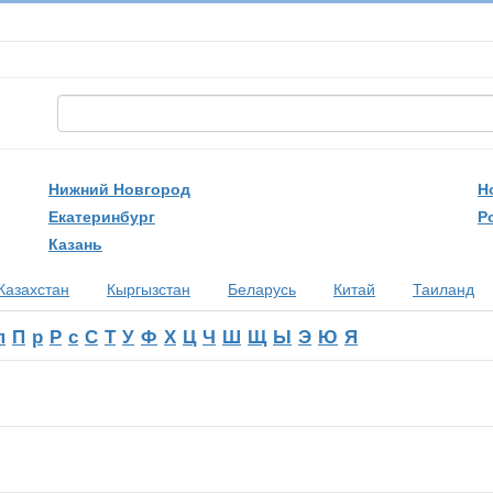
Нижний Новгород
Н
Екатеринбург
Р
Казань
Казахстан
Кыргызстан
Беларусь
Китай
Таиланд
п
П
р
Р
с
С
Т
У
Ф
Х
Ц
Ч
Ш
Щ
Ы
Э
Ю
Я