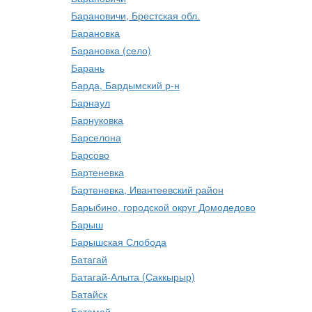
Барановичи, Брестская обл.
Барановка
Барановка (село)
Барань
Барда, Бардымский р-н
Барнаул
Барнуковка
Барселона
Барсово
Бартеневка
Бартеневка, Ивантеевский район
Барыбино, городской округ Домодедово
Барыш
Барышская Слобода
Батагай
Батагай-Алыта (Саккырыр)
Батайск
Батамай