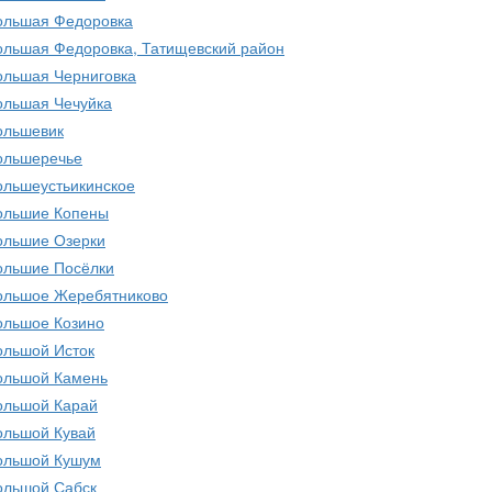
ольшая Федоровка
ольшая Федоровка, Татищевский район
ольшая Черниговка
ольшая Чечуйка
ольшевик
ольшеречье
ольшеустьикинское
ольшие Копены
ольшие Озерки
ольшие Посёлки
ольшое Жеребятниково
ольшое Козино
ольшой Исток
ольшой Камень
ольшой Карай
ольшой Кувай
ольшой Кушум
ольшой Сабск