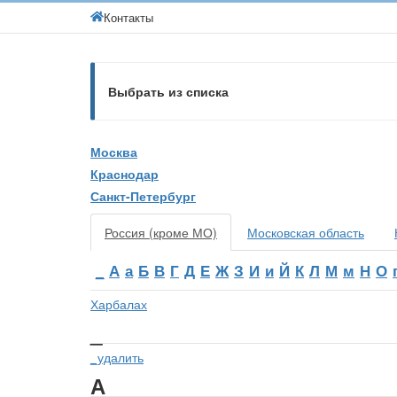
Контакты
Выбрать из списка
Москва
Краснодар
Санкт-Петербург
Россия (кроме МО)
Московская область
_
А
а
Б
В
Г
Д
Е
Ж
З
И
и
Й
К
Л
М
м
Н
О
Харбалах
_
_удалить
А