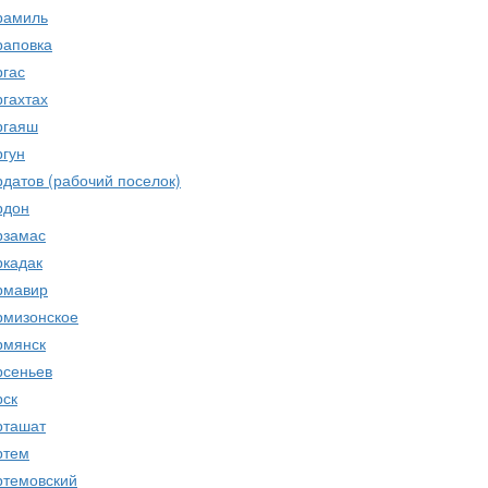
рамиль
раповка
ргас
ргахтах
ргаяш
ргун
рдатов (рабочий поселок)
рдон
рзамас
ркадак
рмавир
рмизонское
рмянск
рсеньев
рск
рташат
ртем
ртемовский