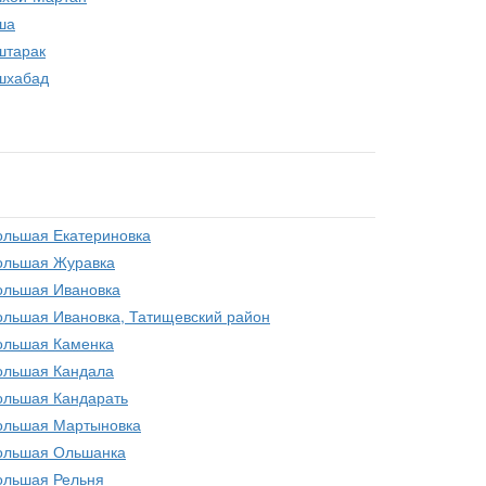
ша
штарак
шхабад
ольшая Екатериновка
ольшая Журавка
ольшая Ивановка
ольшая Ивановка, Татищевский район
ольшая Каменка
ольшая Кандала
ольшая Кандарать
ольшая Мартыновка
ольшая Ольшанка
ольшая Рельня