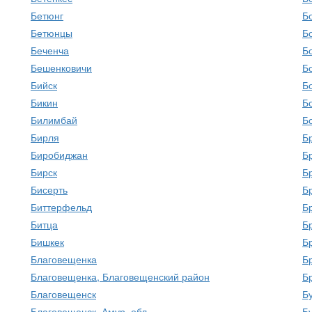
Бетюнг
Б
Бетюнцы
Б
Беченча
Б
Бешенковичи
Б
Бийск
Б
Бикин
Б
Билимбай
Б
Бирля
Б
Биробиджан
Б
Бирск
Б
Бисерть
Б
Биттерфельд
Б
Битца
Б
Бишкек
Б
Благовещенка
Б
Благовещенка, Благовещенский район
Б
Благовещенск
Б
Благовещенск, Амур. обл.
Б