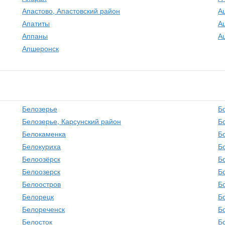
Апастово, Апастовский район
А
Апатиты
А
Аппаны
А
Апшеронск
Белозерье
Б
Белозерье, Карсунский район
Б
Белокаменка
Б
Белокуриха
Б
Белоозёрск
Б
Белоозерск
Б
Белоостров
Б
Белорецк
Б
Белореченск
Б
Белосток
Б