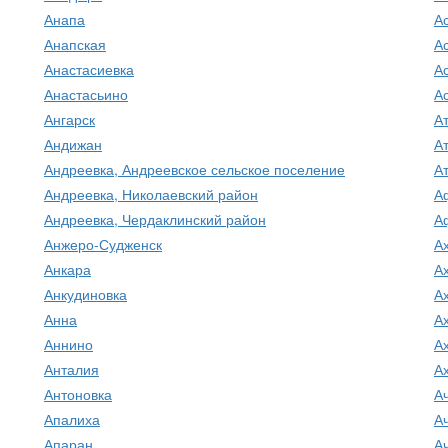
Анапа
А
Анапская
А
Анастасиевка
А
Анастасьино
А
Ангарск
А
Андижан
А
Андреевка, Андреевское сельское поселение
А
Андреевка, Николаевский район
А
Андреевка, Чердаклинский район
А
Анжеро-Судженск
А
Анкара
А
Анкудиновка
А
Анна
А
Аннино
А
Анталия
А
Антоновка
А
Апалиха
А
Апаран
А