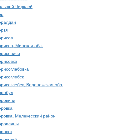
ольшой Чирклей
ор
оралдай
орзя
орисов
орисов, Минская обл.
орисовичи
орисовка
орисоглебовка
орисоглебск
орисоглебск, Воронежская обл.
оробул
оровичи
оровка
оровка, Мелекесский район
оровляны
оровск
оровский