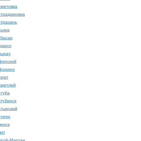
сметовка
страдамовка
страхань
сыма
тбасар
ткарск
тырау
фипский
фонино
хмат
хметлей
хтуба
хтубинск
хтырский
хурян
чинск
чит
чхой-Мартан