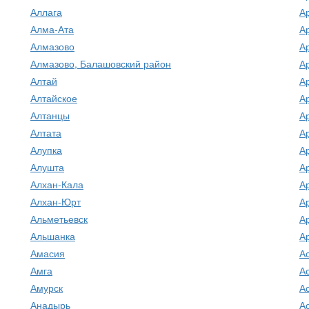
Аллага
А
Алма-Ата
А
Алмазово
А
Алмазово, Балашовский район
А
Алтай
А
Алтайское
А
Алтанцы
А
Алтата
А
Алупка
А
Алушта
А
Алхан-Кала
А
Алхан-Юрт
А
Альметьевск
А
Альшанка
А
Амасия
А
Амга
А
Амурск
А
Анадырь
А