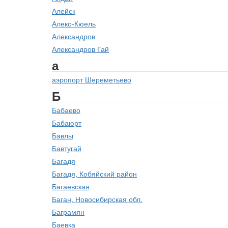
Алейск
Алеко-Кюель
Александров
Александров Гай
а
аэропорт Шереметьево
Б
Бабаево
Бабаюрт
Бавлы
Бавтугай
Багадя
Багадя, Кобяйский район
Багаевская
Баган, Новосибирская обл.
Баграмян
Баевка