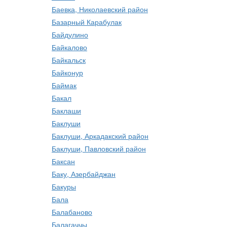
Баевка, Николаевский район
Базарный Карабулак
Байдулино
Байкалово
Байкальск
Байконур
Баймак
Бакал
Баклаши
Баклуши
Баклуши, Аркадакский район
Баклуши, Павловский район
Баксан
Баку, Азербайджан
Бакуры
Бала
Балабаново
Балагаччы