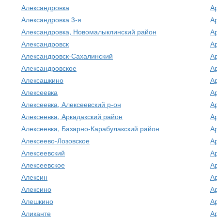
Александровка
А
Александровка 3-я
А
Александровка, Новомалыклинский район
А
Александровск
А
Александровск-Сахалинский
А
Александровское
А
Алексашкино
А
Алексеевка
А
Алексеевка, Алексеевский р-он
А
Алексеевка, Аркадакский район
А
Алексеевка, Базарно-Карабулакский район
А
Алексеево-Лозовское
А
Алексеевский
А
Алексеевское
А
Алексин
А
Алексино
А
Алешкино
А
Аликанте
А