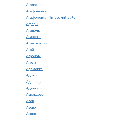
Агалатово
Агафоновка
Агафоновка, Питерский район
Агдары
Агидель
Агинское
Агинское пос.
Агой
Агроном
Агрыз
Адамовка
Адлер
Адоевщина
Адыгейск
Азнакаево
Азов
Азово
Акана