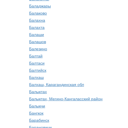
Баладжары
Балаково
Балахна
Балахта
Балаши
Балашов
Балезино
Балтай
Балтаси
Балтийск
Балхаш
Балхаш, Карагандинская обл
Балыктах
Балыктах, Мегино-Кангаласский район
Балыкчи
Бангкок
Барабинск
Барановичи